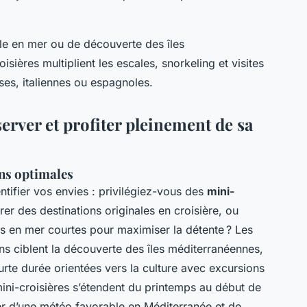
lle en mer ou de découverte des îles
isières multiplient les escales, snorkeling et visites
ses, italiennes ou espagnoles.
erver et profiter pleinement de sa
ons optimales
entifier vos envies : privilégiez-vous des
mini-
er des destinations originales en croisière, ou
 en mer courtes pour maximiser la détente ? Les
tains ciblent la découverte des îles méditerranéennes,
urte durée orientées vers la culture avec excursions
ini-croisières s’étendent du printemps au début de
er d’une météo favorable en Méditerranée et de