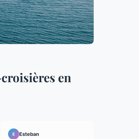
croisières en
Esteban
E