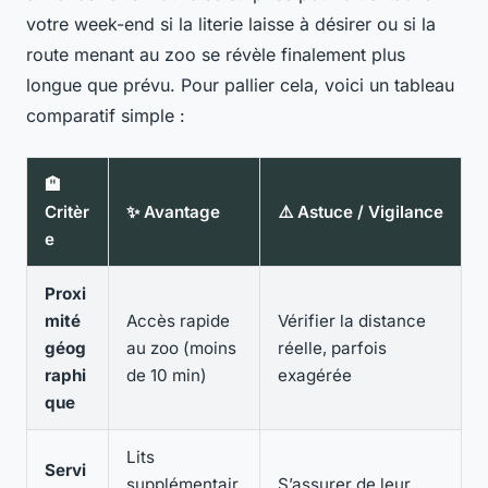
votre week-end si la literie laisse à désirer ou si la
route menant au zoo se révèle finalement plus
longue que prévu. Pour pallier cela, voici un tableau
comparatif simple :
🏨
Critèr
✨ Avantage
⚠️ Astuce / Vigilance
e
Proxi
mité
Accès rapide
Vérifier la distance
géog
au zoo (moins
réelle, parfois
raphi
de 10 min)
exagérée
que
Lits
Servi
supplémentair
S’assurer de leur