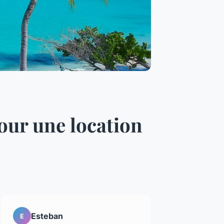
our une location
Esteban
E