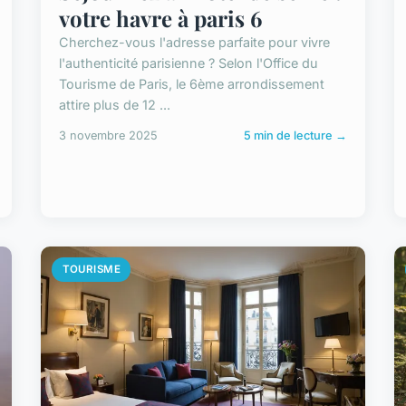
votre havre à paris 6
Cherchez-vous l'adresse parfaite pour vivre
l'authenticité parisienne ? Selon l'Office du
Tourisme de Paris, le 6ème arrondissement
attire plus de 12 ...
3 novembre 2025
5 min de lecture →
TOURISME