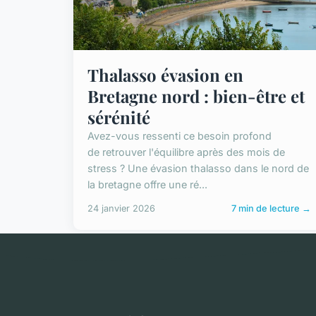
Thalasso évasion en
Bretagne nord : bien-être et
sérénité
Avez-vous ressenti ce besoin profond
de retrouver l'équilibre après des mois de
stress ? Une évasion thalasso dans le nord de
la bretagne offre une ré...
24 janvier 2026
7 min de lecture →