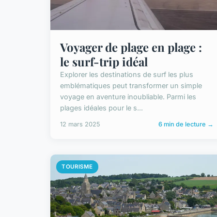
Voyager de plage en plage :
le surf-trip idéal
Explorer les destinations de surf les plus
emblématiques peut transformer un simple
voyage en aventure inoubliable. Parmi les
plages idéales pour le s...
12 mars 2025
6 min de lecture →
TOURISME