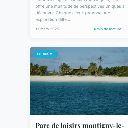
offre une multitude de perspectives uniques à
découvrir. Chaque circuit propose une
exploration diffé...
13 mars 2025
4 min de lecture →
TOURISME
Parc de loisirs montigny-le-