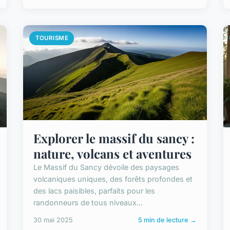
TOURISME
Explorer le massif du sancy :
nature, volcans et aventures
Le Massif du Sancy dévoile des paysages
volcaniques uniques, des forêts profondes et
des lacs paisibles, parfaits pour les
randonneurs de tous niveaux...
30 mai 2025
5 min de lecture →