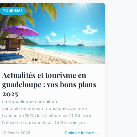
TOURISME
Actualités et tourisme en
guadeloupe : vos bons plans
2025
La Guadeloupe connaît un
véritable renouveau touristique avec une
hausse de 18% des visiteurs en 2024 selon
l'office de tourisme local. Cette croissan...
12 février 2026
7 min de lecture →