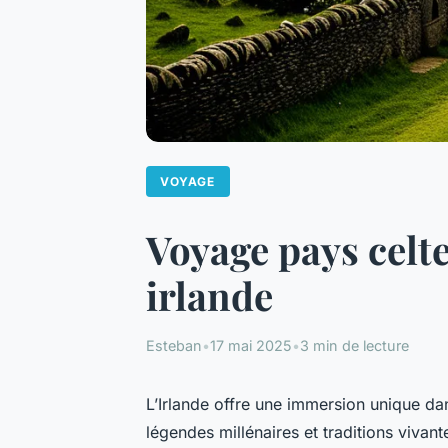
VOYAGE
Voyage pays celt
irlande
Esteban
•
17 mai 2025
•
3 min de lecture
L’Irlande offre une immersion unique d
légendes millénaires et traditions vivan