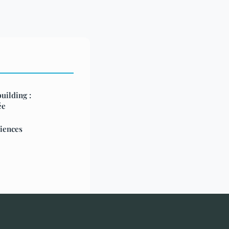
uilding :
ée
riences