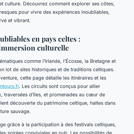
 et culture. Découvrez comment explorer ses côtes,
oresques pour vivre des expériences inoubliables,
vé et vibrant.
bliables en pays celtes :
t immersion culturelle
matiques comme l’Irlande, l’Écosse, la Bretagne et
lot de sites historiques et de traditions celtiques.
enture, cette page détaille les itinéraires et les
nntours.fr
. Les circuits sont conçus pour allier
x, traversées d’îles, et promenades au cœur de
lent découverte du patrimoine celtique, haltes dans
ature sauvage.
ge grâce à la participation à des festivals celtiques,
des soirées conviviales en pub. Les possibilités de