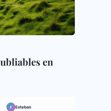
oubliables en
Esteban
E