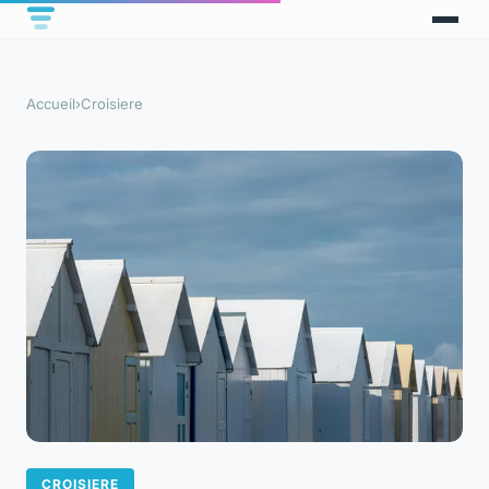
Accueil
›
Croisiere
CROISIERE