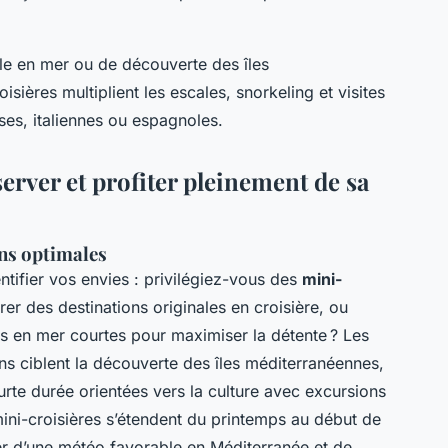
lle en mer ou de découverte des îles
isières multiplient les escales, snorkeling et visites
ses, italiennes ou espagnoles.
erver et profiter pleinement de sa
ons optimales
entifier vos envies : privilégiez-vous des
mini-
er des destinations originales en croisière, ou
 en mer courtes pour maximiser la détente ? Les
tains ciblent la découverte des îles méditerranéennes,
urte durée orientées vers la culture avec excursions
ini-croisières s’étendent du printemps au début de
er d’une météo favorable en Méditerranée et de