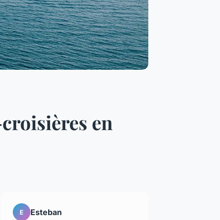
croisières en
Esteban
E