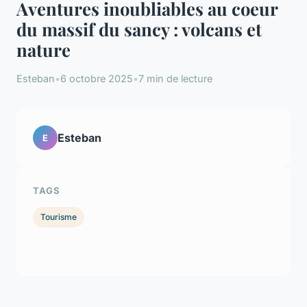
Aventures inoubliables au coeur
du massif du sancy : volcans et
nature
Esteban
•
6 octobre 2025
•
7 min de lecture
Esteban
E
TAGS
Tourisme