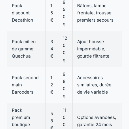
9
Pack
1
Bâtons, lampe
5
discount
5
frontale, trousse
0
Decathlon
€
premiers secours
g
12
Pack milieu
3
Ajout housse
0
de gamme
4
imperméable,
0
Quechua
€
gourde filtrante
g
9
Pack second
1
Accessoires
8
main
2
similaires, durée
0
Barooders
€
de vie variable
g
Pack
11
5
premium
0
Options avancées,
8
boutique
0
garantie 24 mois
€