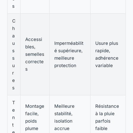
s
C
h
a
Accessi
u
Imperméabilit
Usure plus
bles,
s
é supérieure,
rapide,
semelles
s
meilleure
adhérence
correcte
u
protection
variable
s
r
e
s
T
Montage
Meilleure
Résistance
e
facile,
stabilité,
à la pluie
n
poids
isolation
parfois
t
plume
accrue
faible
e