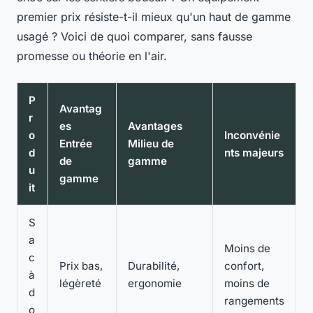
premier prix résiste-t-il mieux qu'un haut de gamme
usagé ? Voici de quoi comparer, sans fausse
promesse ou théorie en l'air.
P
Avantag
r
es
Avantages
o
Inconvénie
Entrée
Milieu de
d
nts majeurs
de
gamme
u
gamme
it
S
a
Moins de
c
Prix bas,
Durabilité,
confort,
à
légèreté
ergonomie
moins de
d
rangements
o